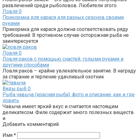
развлечений среди рыболовов. Любители этого
Ловля
0
Прикормка для карася для разных сезонов своими
руками
Прикормка для карася должна соответствовать ряду
требований. В противном случае осторожная рыба не
заинтересуется
Ловля
0
Ловля раков с помощью снастей, голыми руками и
другими способами
Ловля раков – крайне увлекательное занятие. В награду
за старание и терпение удачливый охотник
Виды рыб
0
Рыба чавыча (красная рыба): фото и описание, как и где
ловить
Чавыча имеет яркий вкус и считается настоящим
деликатесом. Филе содержит много полезных веществ
и
Добавить комментарий
Имя
*