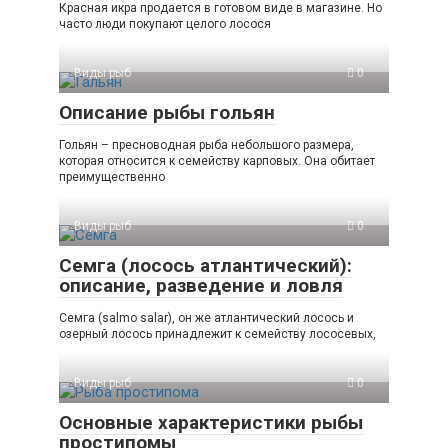
Красная икра продается в готовом виде в магазине. Но
часто люди покупают целого лосося
Виды рыб
0
Описание рыбы гольян
Гольян – пресноводная рыба небольшого размера,
которая относится к семейству карповых. Она обитает
преимущественно
Виды рыб
0
Семга (лосось атлантический):
описание, разведение и ловля
Семга (salmo salar), он же атлантический лосось и
озерный лосось принадлежит к семейству лососевых,
Виды рыб
0
Основные характеристики рыбы
простипомы